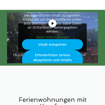
Sie sehen gerade einen
Platzhalterinhalt von
Vimeo
. Um auf
den eigentlichen Inhalt zuzugreifen,
klicken Sie auf die Schaltfläche unten.
Bitte beachten Sie, dass dabei Daten
an Drittanbieter weitergegeben
werden.
Mehr Informationen
Inhalt entsperren
Erforderlichen Service
akzeptieren und Inhalte
entsperren
Ferienwohnungen mit